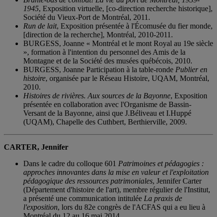
1945
, Exposition virtuelle, [co-direction recherche historique],
Société du Vieux-Port de Montréal, 2011.
Run de lait
, Exposition présentée à l'Écomusée du fier monde,
[direction de la recherche], Montréal, 2010-2011.
BURGESS, Joanne « Montréal et le mont Royal au 19e siècle
», formation à l'intention du personnel des Amis de la
Montagne et de la Société des musées québécois, 2010.
BURGESS, Joanne Participation à la table-ronde
Publier en
histoire
, organisée par le Réseau Histoire, UQAM, Montréal,
2010.
Histoires de rivières. Aux sources de la Bayonne
, Exposition
présentée en collaboration avec l'Organisme de Bassin-
Versant de la Bayonne, ainsi que J.Béliveau et I.Huppé
(UQAM), Chapelle des Cuthbert, Berthierville, 2009.
CARTER, Jennifer
Dans le cadre du colloque 601
Patrimoines et pédagogies :
approches innovantes dans la mise en valeur et l'exploitation
pédagogique des ressources patrimoniales
, Jennifer Carter
(Département d'histoire de l'art), membre régulier de l'Institut,
a présenté une communication intitulée
La praxis de
l'exposition
, lors du 82e congrès de l'ACFAS qui a eu lieu à
Montréal du 12 au 16 mai 2014.