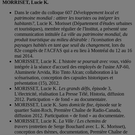
MORRISET, Lucie K.
Dans le cadre du colloque 607
Développement local et
patrimoine mondial : attirer les touristes ou intégrer les
habitants?
, Lucie K. Morisset (Département d'études urbaines
et touristiques), membre régulier de l'Institut, a présenté une
communication intitulée
La ville au patrimoine mondial, du
produit touristique au milieu désirable : l'iconisation des
paysages habités en tant que seuil du changement
, lors du
82e congrès de l'ACFAS qui a eu lieu à Montréal du 12 au 16
mai 2014.
MORISSET, Lucie K.
L'histoire se poursuit avec vous
, vidéo
intégrée à la séance d'accueil des employés de l'usine AP-60,
Aluminerie Arvida, Rio Tinto Alcan; collaboration à la
scénarisation, conception des capsules historiques et
présentation (15), 2012.
MORISSET, Lucie K.
Les grands défis
, épisode 3,
L'électricité, réalisation La Presse Télé, Historia, diffusion
2012. Participation « de fond » au documentaire.
MORISSET, Lucie K.
Sans domicile fixe
, épisode sur le
quartier Saint-Roch, Première Chaîne de Radio-Canada,
diffusion 2012. Participation « de fond » au documentaire.
MORISSET, Lucie K.
La Ville / Les chemins de
travers
(entretien de Serge Bouchard avec L. K. Morisset),
conception des thèmes, documentation, Première Chaîne de