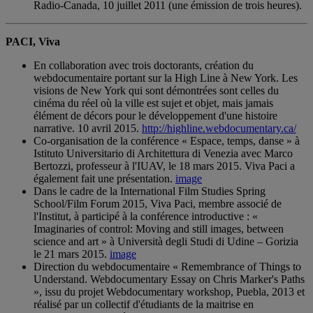
Radio-Canada, 10 juillet 2011 (une émission de trois heures).
PACI, Viva
En collaboration avec trois doctorants, création du
webdocumentaire portant sur la High Line à New York. Les
visions de New York qui sont démontrées sont celles du
cinéma du réel où la ville est sujet et objet, mais jamais
élément de décors pour le développement d'une histoire
narrative. 10 avril 2015.
http://highline.webdocumentary.ca/
Co-organisation de la conférence « Espace, temps, danse » à
Istituto Universitario di Architettura di Venezia avec Marco
Bertozzi, professeur à l'IUAV, le 18 mars 2015. Viva Paci a
également fait une présentation.
image
Dans le cadre de la International Film Studies Spring
School/Film Forum 2015, Viva Paci, membre associé de
l'Institut, à participé à la conférence introductive : «
Imaginaries of control: Moving and still images, between
science and art » à Università degli Studi di Udine – Gorizia
le 21 mars 2015.
image
Direction du webdocumentaire « Remembrance of Things to
Understand. Webdocumentary Essay on Chris Marker's Paths
», issu du projet Webdocumentary workshop, Puebla, 2013 et
réalisé par un collectif d'étudiants de la maitrise en