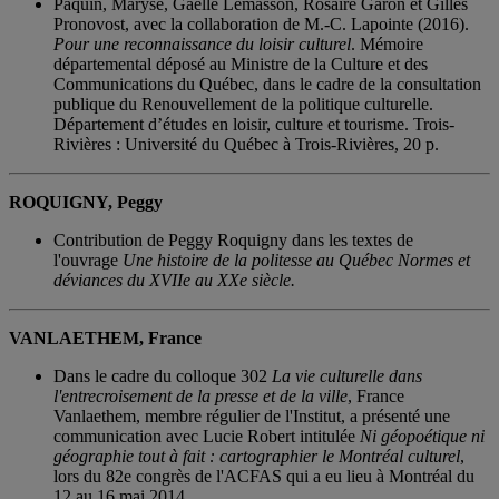
Paquin, Maryse, Gaëlle Lemasson, Rosaire Garon et Gilles
Pronovost, avec la collaboration de M.-C. Lapointe (2016).
Pour une reconnaissance du loisir culturel
. Mémoire
départemental déposé au Ministre de la Culture et des
Communications du Québec, dans le cadre de la consultation
publique du Renouvellement de la politique culturelle.
Département d’études en loisir, culture et tourisme. Trois-
Rivières : Université du Québec à Trois-Rivières, 20 p.
ROQUIGNY, Peggy
Contribution de Peggy Roquigny dans les textes de
l'ouvrage
Une histoire de la politesse au Québec
Normes et
déviances du XVIIe au XXe siècle.
VANLAETHEM, France
Dans le cadre du colloque 302
La vie culturelle dans
l'entrecroisement de la presse et de la ville
, France
Vanlaethem, membre régulier de l'Institut, a présenté une
communication avec Lucie Robert intitulée
Ni géopoétique ni
géographie tout à fait : cartographier le Montréal culturel
,
lors du 82e congrès de l'ACFAS qui a eu lieu à Montréal du
12 au 16 mai 2014.