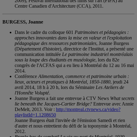
2009), Festival international des films sur l'art (FIFA) au
Centre Canadien d'Architecture (CCA), 2011.
BURGESS, Joanne
Dans le cadre du colloque 601
Patrimoines et pédagogies :
approches innovantes dans la mise en valeur et l'exploitation
pédagogique des ressources patrimoniales
, Joanne Burgess
(Département d'histoire), directrice de l'Institut, a présenté une
communication intitulée
Le patrimoine industriel montréalais
sous la loupe des étudiants en muséologie
, lors du 82e
congrès de l'ACFAS qui a eu lieu à Montréal du 12 au 16 mai
2014.
Conférence
Alimentation, commerce et patrimoine urbain :
lieux, acteurs et pratiques à Montréal, 1850-1880
, jeudi 24
avril 2014, 18 h à 20 h, lors du Séminaire
Les Ateliers de
l'Honnête Volupté
.
Joanne Burgess a fait une entrevue à CTV News
What secrets
lie beneath the Jacques-Cartier Bridge?
Entrevue avec Annie
DeMelt, 2013. Voir :
http://montreal.ctvnews.ca/video?
playlistId=1.1208650
Joanne Burgess était l'invitée de l'émission Samedi et rien
d'autre et nous entretient du défi de la toponymie à Montréal,
2012.
Branle-bas de combat!
La vie au port de Montréal, 1939-