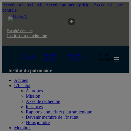
Accéder à la recherche
Accéder au menu pricipal
Accéder à la zone
centrale
Faculté des arts
Institut du patrimoine
Faculté
Institut du
Autres
UQAM
des arts
patrimoine
réalisations
Institut du patrimoine
Accueil
L'Institut
À propos
Mission
Axes de recherche
Instances
Rapports annuels et plan stratégique
Devenir membre de l’institut
Nous joindre
Membres