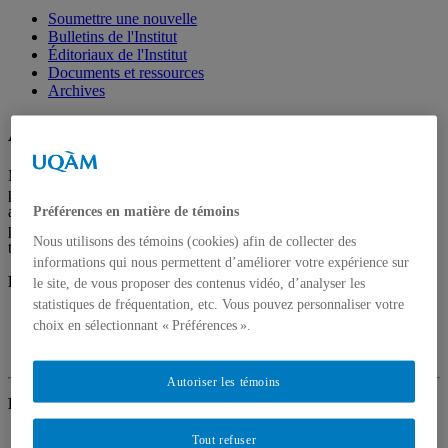
Soumettre une nouvelle
Bulletins de l'Institut
Éditoriaux de l'Institut
Documents et ressources
Archives
Autres réalisations
Nous vous proposons ici des réalisations de diverses natures :
publications professionnelles (catalogues d'exposition, articles
autres, etc.), expositions (virtuelles ou réelles), visites guidées,
Préférences en matière de témoins
participations à la création d'un spectacle multimédia, émission de
Nous utilisons des témoins (cookies) afin de collecter des
télévision, etc.
informations qui nous permettent d’améliorer votre expérience sur
BÉNICHOU, Anne
le site, de vous proposer des contenus vidéo, d’analyser les
statistiques de fréquentation, etc. Vous pouvez personnaliser votre
BÉNICHOU,
Anne Paperworks III. Irene F. Whittome
,
choix en sélectionnant « Préférences ».
catalogue d'exposition, Éditions Simon Blais, Montréal,
fr./angl., 2005, 110 p.
Autoriser les témoins
BERGERON, Yves
Dans le cadre du colloque 630
Les territoires de la médiation
Tout refuser