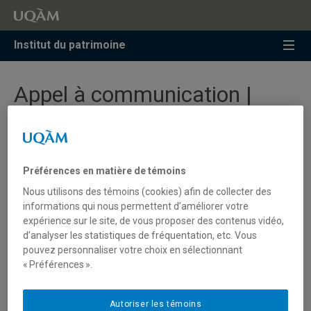
Accéder
Accéder
Accéder
à
au
à
la
menu
la
Institut du patrimoine
recherche
pricipal
zone
centrale
Appel à communication |
Prolongation de l’appel pour
le colloque annuel du RéPUQ
2025
Préférences en matière de témoins
Nous utilisons des témoins (cookies) afin de collecter des
informations qui nous permettent d’améliorer votre
Les
15 et 16 mai
prochain, au Centre Urbanisation Culture
expérience sur le site, de vous proposer des contenus vidéo,
Société de l’Institut national de la recherche scientifique
d’analyser les statistiques de fréquentation, etc. Vous
(INRS), 490 rue de la Couronne, à Québec, se tiendra le
pouvez personnaliser votre choix en sélectionnant
colloque annuel du Réseau Patrimoines de l’Université du
« Préférences ».
Québec (RéPUQ), en collaboration avec l’Institut du
patrimoine de l’UQAM, la Chaire Fernand-Dumont sur la
Autoriser les témoins
culture et le Centre de recherche interuniversitaire sur la