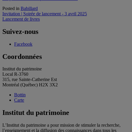
Posted in
Babillard
Navigation
Invitation | Soirée de lancement - 3 avril 2025
Lancement de livres
de
l'article
Suivez-nous
Facebook
Coordonnées
Institut du patrimoine
Local R-3760
315, rue Sainte-Catherine Est
Montréal (Québec) H2X 3X2
Bottin
Carte
Institut du patrimoine
L’Institut du patrimoine a pour mission de stimuler la recherche,
l’enseignement et la diffusion des connaissances dans tous les