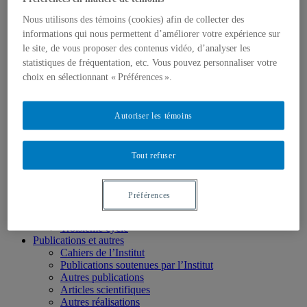
Mission
Axes de recherche
Nous utilisons des témoins (cookies) afin de collecter des
Instances
informations qui nous permettent d’améliorer votre expérience sur
Rapports annuels et plan stratégique
le site, de vous proposer des contenus vidéo, d’analyser les
Devenir membre de l’institut
statistiques de fréquentation, etc. Vous pouvez personnaliser votre
Nous joindre
choix en sélectionnant « Préférences ».
Membres
Membres réguliers
Membres associés
Autoriser les témoins
Membres étudiants et postdoctorants
Organismes partenaires
Recherche
Équipes, groupes, chaires et laboratoires de recherche
Tout refuser
Projets
Formation
Étudier le patrimoine à l’UQAM
Préférences
Premier cycle
Deuxième cycle
Troisième cycle
Publications et autres
Cahiers de l’Institut
Publications soutenues par l’Institut
Autres publications
Articles scientifiques
Autres réalisations