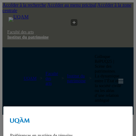
Accéder à la recherche
Accéder au menu pricipal
Accéder à la zone
centrale
Faculté des arts
Institut du patrimoine
Colloque
RéPUQ25 |
Scène des
patrimoines.
Faculté
Institut du
La dynamique
UQAM
des
patrimoine
entre l’État et
arts
la société civile
ou les aléas
d’une relation
ambiguë
Institut du patrimoine
Accueil
L'Institut
À propos
Préférences en matière de témoins