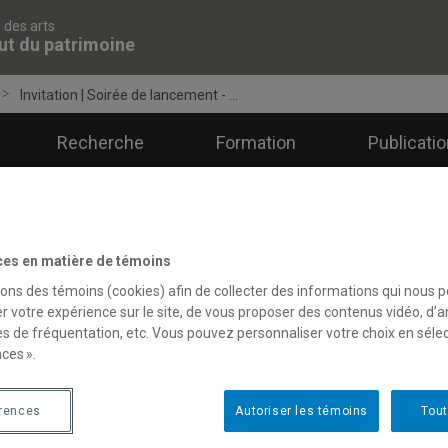
 des arts
tut du patrimoine
Invitation | Soirée de lancement - ...
Recherche
Formation
Publicatio
ces en matière de témoins
sons des témoins (cookies) afin de collecter des informations qui nous 
r votre expérience sur le site, de vous proposer des contenus vidéo, d’a
es de fréquentation, etc. Vous pouvez personnaliser votre choix en séle
ces ».
érences
Autoriser les témoins
Tout