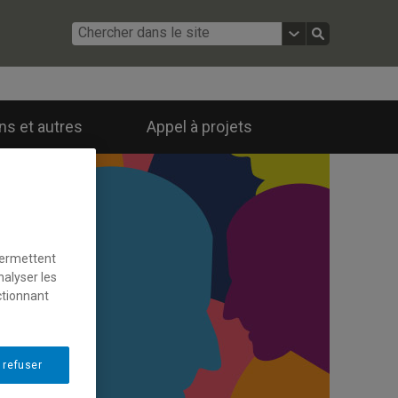
ns et autres
Appel à projets
permettent
nalyser les
ctionnant
 refuser