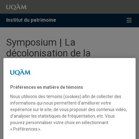
Accéder
Accéder
Accéder
à
au
à
la
menu
la
Institut du patrimoine
recherche
pricipal
zone
centrale
Symposium | La
décolonisation de la
muséologie : musées,
métissages et mythes
d'origine
Préférences en matière de témoins
Nous utilisons des témoins (cookies) afin de collecter des
informations qui nous permettent d’améliorer votre
ICOFOM, Montréal, Canada, en ligne, 15 au 18 mars
expérience sur le site, de vous proposer des contenus vidéo,
2021
d’analyser les statistiques de fréquentation, etc. Vous
pouvez personnaliser votre choix en sélectionnant
« Préférences ».
Montréal est heureuse d’accueillir le 44e symposium
annuel du Comité International pour la Muséologie