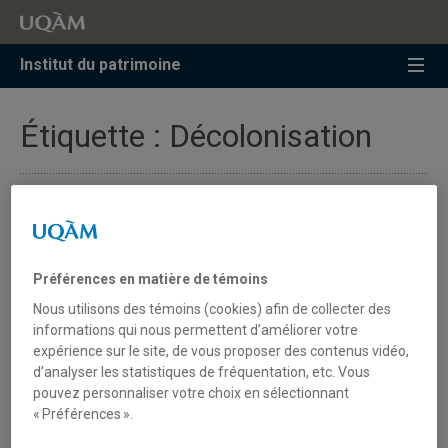
Accéder
Accéder
Accéder
à
au
à
la
menu
la
Institut du patrimoine
recherche
pricipal
zone
centrale
Étiquette :
Décolonisation
Symposium | La décolonisation
de la muséologie : musées,
métissages et mythes d'origine
Préférences en matière de témoins
Nous utilisons des témoins (cookies) afin de collecter des
informations qui nous permettent d’améliorer votre
ICOFOM, Montréal, Canada, en ligne, 15 au 18 mars
expérience sur le site, de vous proposer des contenus vidéo,
2021
d’analyser les statistiques de fréquentation, etc. Vous
pouvez personnaliser votre choix en sélectionnant
Montréal est heureuse d’accueillir le 44e symposium
« Préférences ».
annuel du Comité International pour la Muséologie