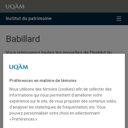
Accéder
Accéder
Accéder
à
au
à
la
menu
la
Institut du patrimoine
recherche
pricipal
zone
centrale
Babillard
Vous retrouverez toutes les nouvelles de l'Institut du
patrimoine ainsi que celles de ses membres.
Avis de soutenance | Laurence Provencher St-
Préférences en matière de témoins
Pierre, doctorante en muséologie, médiation,
patrimoine et membre de l'Institut
Nous utilisons des témoins (cookies) afin de collecter des
informations qui nous permettent d’améliorer votre
expérience sur le site, de vous proposer des contenus vidéo,
Avis de soutenance | Marie-Charlotte Franco,
d’analyser les statistiques de fréquentation, etc. Vous
doctorante en muséologie, médiation,
patrimoine et membre de l'Institut
pouvez personnaliser votre choix en sélectionnant
« Préférences ».
Ciné-rencontre | Un musée dans la ville