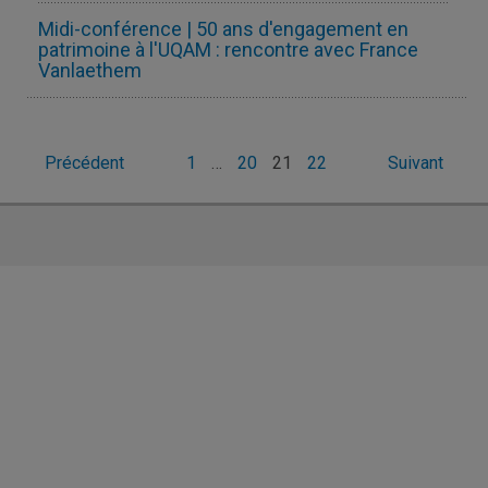
Midi-conférence | 50 ans d'engagement en
patrimoine à l'UQAM : rencontre avec France
Vanlaethem
Pagination
Précédent
1
…
20
21
22
Suivant
des
publications